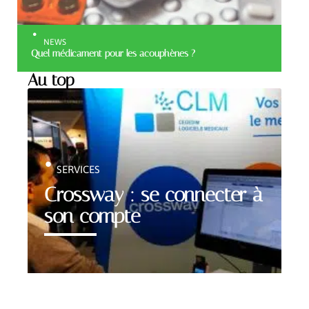
NEWS
Quel médicament pour les acouphènes ?
Au top
SERVICES
Crossway : se connecter à
son compte