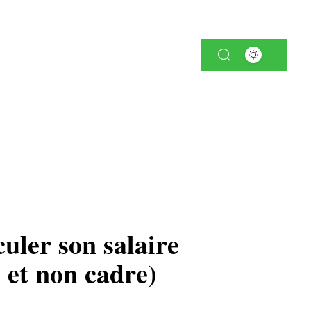
NIORS
SERVICES
VITALITÉ
culer son salaire
 et non cadre)