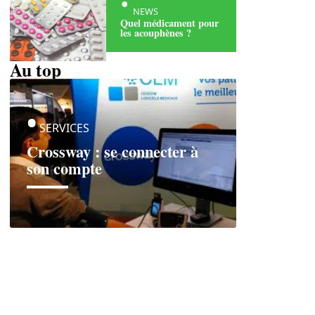
NEWS
Quel médicament pour
les acouphènes ?
Au top
SERVICES
Crossway : se connecter à
son compte