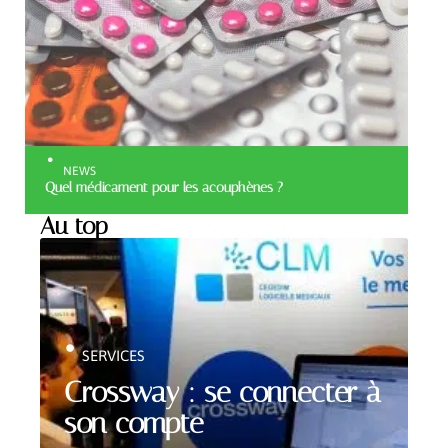
NEWS
Quel médicament pour les acouphènes ?
Au top
SERVICES
Crossway : se connecter à
son compte