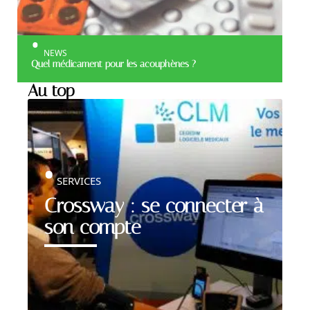
NEWS
Quel médicament pour les acouphènes ?
Au top
SERVICES
Crossway : se connecter à
son compte