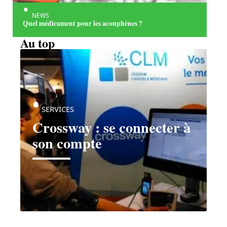
NEWS
Quel médicament pour les acouphènes ?
Au top
SERVICES
Crossway : se connecter à
son compte