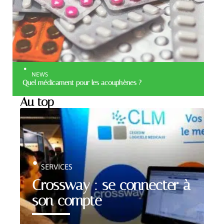
NEWS
Quel médicament pour les acouphènes ?
Au top
SERVICES
Crossway : se connecter à
son compte