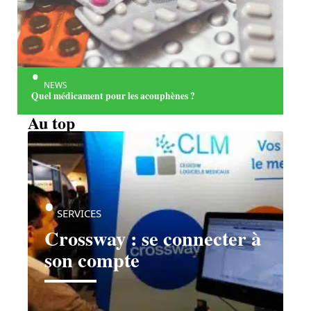
NEWS
Quel médicament pour les acouphènes ?
Au top
SERVICES
Crossway : se connecter à
son compte