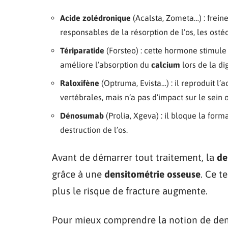
Acide zolédronique
(Acalsta, Zometa…) : freine
responsables de la résorption de l’os, les osté
Tériparatide
(Forsteo) : cette hormone stimule 
améliore l’absorption du
calcium
lors de la di
Raloxifène
(Optruma, Evista…) : il reproduit l’a
vertébrales, mais n’a pas d’impact sur le sein o
Dénosumab
(Prolia, Xgeva) : il bloque la forma
destruction de l’os.
Avant de démarrer tout traitement, la
de
grâce à une
densitométrie osseuse
. Ce t
plus le risque de fracture augmente.
Pour mieux comprendre la notion de densit