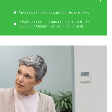
Mesures complémentaires indispensables
, Ostéoporose : comment faire le plein de
calcium ? Quand arrêter le traitement ?