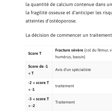
la quantité de calcium contenue dans un 
la fragilité osseuse et d’anticiper les r
atteintes d’ostéoporose.
La décision de commencer un traitement r
Fracture sévère
(col du fémur, v
Score T
humérus, bassin)
Score de -1
Avis d’un spécialiste
< T
-2 < score T
traitement
< -1
-3 < score T
Traitement
< -2