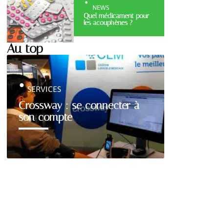
NEWS
Quel médicament pour
les acouphènes ?
Au top
SERVICES
Crossway : se connecter à
son compte