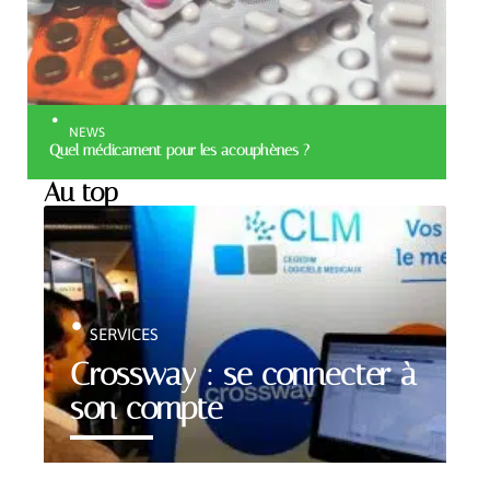
NEWS
Quel médicament pour les acouphènes ?
Au top
SERVICES
Crossway : se connecter à
son compte