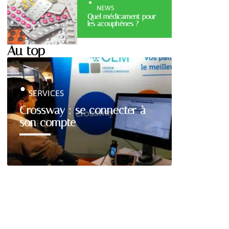
NEWS
Quel médicament pour
les acouphènes ?
Au top
SERVICES
Crossway : se connecter à
son compte